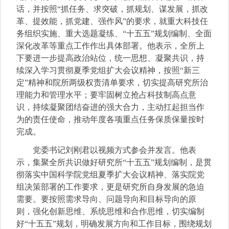
话，并按照“抓任务、求突破，抓规划、谋发展，抓改
革、提效能，抓党建、强作风”的要求，就重大科技任
务组织实施、重大选题凝练、“十五五”规划编制、全面
深化改革等重点工作作出具体部署。他表示，全所上
下要进一步提高政治站位，统一思想、凝聚共识，持
续深入学习贯彻夏季党组扩大会议精神，按照“新三
定”精神和院所两级权责清单要求，切实提高研究所治
理能力和管理水平；要牢固树立抢占科技制高点意
识，持续凝聚团结奋进的强大合力，主动扛起担当作
为的责任使命，推动年度各项重点任务保质保量按时
完成。
党委书记刘刚君以视频方式参会并发言。他表
示，集聚全所共识做好研究所“十五五”规划编制，是贯
彻落实中国科学院
党组
夏季扩大会议精神、落实院党
组决策部署的工作要求，更是研究所自身发展的急迫
需要。要按照需求导向、问题导向和目标导向的原
则，强化创新思维、系统思维和合作思维，切实编制
好“十五五”规划，明确发展方向和工作目标，围绕规划