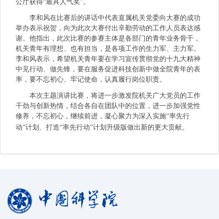
公厅获得“最具人气奖”。
李和风在比赛后的讲话中
代表直属机关党委向大赛的成功
举办表示祝贺，向为此次大赛付出辛勤劳动的工作人员表达感
谢。他指出，此次比赛的参赛主体
是各部门的青年业务骨干，
机关青年有理想、也有担当，是各项工作的生力军、主力军。
李和风表示，希望机关青年要在学习宣传贯彻党的十九大精神
中见行动、做先锋，要
在服务促进科技创新中做全院青年的表
率，要不忘初心、牢记使命，认真履行岗位职责。
本次主题演讲比赛，将进一步激发院机关广大党员的工作
干劲与创新热情，结合各自在团队中的位置，进一步加强党性
修养，不忘初心，继续前进，凝心聚力为深入实施“率先行
动”计划、打造“率先行动”计划升级版做出新的更大贡献。