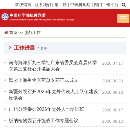
在线留言
|
联系我们
|
邮 箱
|
中国科学院
|
部门工作平台
|
Tog
nav
首页
>>
统战工作
工作进展
/ 更多
南海海洋所九三学社广东省委员会直属科学
2026.07.17
院第三支社召开换届大会
民盟上海生物医药总支部正式成立
2026.06.30
新疆分院召开2026年党外代表人士队伍建设
2026.06.18
座谈会
广州分院举办2026年党外人士培训班
2026.06.17
版纳植物园召开统战工作专题会议
2026.06.12