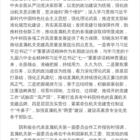
中央全面从严治党决策部署，以党的政治建设为统领，强化政
治机关意识教育，坚决做到“两个维护”；深入学习贯彻习近平
新时代中国特色社会主义思想，强化理论武装；推进党支部标
准化规范化建设，夯实基层基础；发挥党建引领保障作用，助
推科技创新工作，推动直属机关党的各项建设取得明显成效，
为中科院各项工作高质量发展提供了有力保障。邹晓东对不断
推动直属机关党建高质量发展提出四点意见。一是将学习习近
平总书记“7·9”重要讲话精神作为长期政治任务，与学习党的十
九届六中全会精神和习近平总书记“七一”重要讲话精神贯通起
来，全面领会、准确把握，持续用力、久久为功。二是聚焦重
点任务，以党的政治建设为统领，着力深化理论武装，抓基层
打基础，强化正风肃纪，推动直属机关持续强化清正廉洁的新
风正气。三是把握规律方法，善于总结经验，积极探索创新，
注重选树典型，培育叫得响、立得住、过得硬、推得开的党建
工作“试验田”“高产田”，不断打造具有中科院特色的直属机关
党建品牌。四是层层压实责任，紧紧牵住机关党建责任制这
个“牛鼻子”，加强直属机关“两委”建设，建设高素质专业化党
务干部队伍。
阴和俊在代表直属机关第一届委员会作工作报告时强调，
直属机关新一届委员会将在中央和国家机关工委、院党组的领