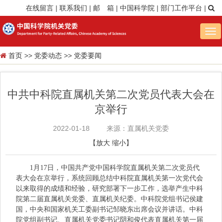
在线留言
|
联系我们
|
邮 箱
|
中国科学院
|
部门工作平台
|
Tog
nav
首页
>>
党委动态
>>
党委要闻
中共中科院直属机关第二次党员代表大会在
京举行
2022-01-18
来源：直属机关党委
【
放大
缩小
】
1月17日，中国共产党中国科学院直属机关第二次党员代
表大会在京举行，系统回顾总结中科院直属机关第一次党代会
以来取得的成绩和经验，研究部署下一步工作，选举产生中科
院第二届直属机关党委、直属机关纪委。中科院党组书记侯建
国，中央和国家机关工委副书记邹晓东出席会议并讲话。中科
院党组副书记、直属机关党委书记阴和俊代表直属机关第一届