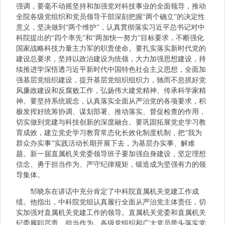
强调，要毫不动摇坚持和加强党对科技事业的全面领导，推动
全院各级党组织和党员领导干部深刻把握“两个确立”的决定性
意义，坚决做到“两个维护”，认真贯彻落实习近平总书记对中
科院提出的“四个率先”和“两加快一努力”目标要求，不断强化
国家战略科技力量主力军的职责使命。要扎实落实新时代党的
建设总要求，坚持以政治建设为统领，大力加强思想建设，持
续推进学深悟透习近平新时代中国特色社会主义思想，全面加
强基层党组织建设，提升基层党组织组织力，驰而不息抓好党
风廉政建设和反腐败工作，弘扬伟大建党精神、传承科学家精
神。要坚持系统观念，认真落实全面从严治党的各项要求，积
极发挥好统筹协调、谋划部署、推动落实、督促检查的作用，
切实做到党建与科技创新的深度融合。要巩固拓展党史学习教
育成效，建立党史学习教育常态化长效化制度机制，把“我为
群众办实事”实践活动长期开展下去，为基层办实事、解难
题。新一届直属机关党委领导班子要加强自身建设，坚定理想
信念、勇于担当作为、严守纪律规矩，锻造成为坚强有力的领
导集体。
邹晓东在讲话中充分肯定了中科院直属机关党建工作成
绩。他指出，中科院党组认真履行全面从严治党主体责任，切
实加强对直属机关党建工作的领导。直属机关党委和直属机关
纪委履职尽责、担当作为。各级党组织和广大党员带头落实党