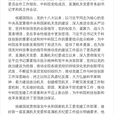
委员会作工作报告。中科院党组成员、直属机关党委常务副书
记李和风主持会议。
侯建国指出，党的十八大以来，以习近平同志为核心的党
中央高度重视中央和国家机关党的建设，深入推进全面从严治
党，坚持和加强党的全面领导，党的创造力、凝聚力、战斗力
显著增强，党在革命性锻造中更加坚强。习近平总书记关于科
技创新的重要论述和对中科院工作的重要指示批示精神，为中
科院改革创新发展指明了前进方向、提供了根本遵循，也为加
强党对科技事业的领导和推动党的建设工作提出了更高的要
求。直属机关党委、直属机关纪委成立以来，深入贯彻落实习
近平总书记重要指示批示精神和党中央决策部署，坚持以党的
政治建设为统领，推动全院各级党组织持续深化党的创新理论
武装，不断提升基层党组织组织力，推动党建工作与科技创新
工作深度融合，持之以恒正风肃纪反腐，大力弘扬科学家精
神，着力建设政治机关、创建模范机关，不断完善党建工作制
度机制，扎实做好统战、群团、离退休干部党建等工作，推动
中科院党建工作质量和水平迈上新台阶，为中科院科技创新和
改革发展提供了坚强政治保证。
侯建国就贯彻落实中央和国家机关工委党建工作部署、做
好新一届直属机关党委和直属机关纪委工作提出明确要求。他