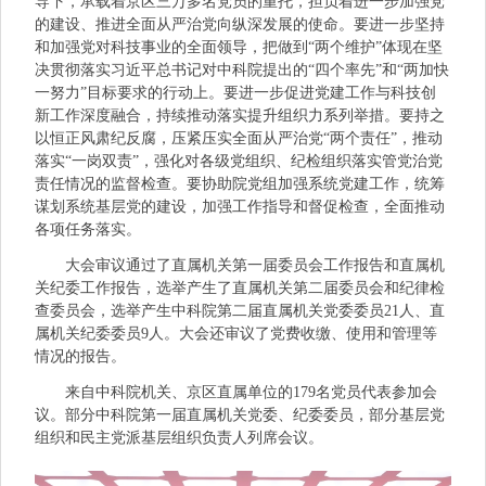
导下，承载着京区三万多名党员的重托，担负着进一步加强党
的建设、推进全面从严治党向纵深发展的使命。要进一步坚持
和加强党对科技事业的全面领导，把做到“两个维护”体现在坚
决贯彻落实习近平总书记对中科院提出的“四个率先”和“两加快
一努力”目标要求的行动上。要进一步促进党建工作与科技创
新工作深度融合，持续推动落实提升组织力系列举措。要持之
以恒正风肃纪反腐，压紧压实全面从严治党“两个责任”，推动
落实“一岗双责”，强化对各级党组织、纪检组织落实管党治党
责任情况的监督检查。要协助院党组加强系统党建工作，统筹
谋划系统基层党的建设，加强工作指导和督促检查，全面推动
各项任务落实。
大会审议通过了直属机关第一届委员会工作报告和直属机
关纪委工作报告，选举产生了直属机关第二届委员会和纪律检
查委员会，选举产生中科院第二届直属机关党委委员21人、直
属机关纪委委员9人。大会还审议了党费收缴、使用和管理等
情况的报告。
来自中科院机关、京区直属单位的179名党员代表参加会
议。部分中科院第一届直属机关党委、纪委委员，部分基层党
组织和民主党派基层组织负责人列席会议。