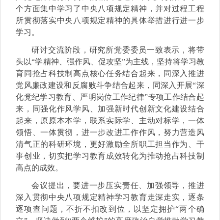
个方面集中学习了中央八项规定精神，并对过程工程
所贯彻落实中央八项规定精神的具体举措进行进一步
学习。
研讨交流阶段，研究所党委委员一致表示，将带
头以“学精神、强作风、促攻坚”为主线，坚持将学习教
育同抢占科技制高点核心任务结合起来，同深入推进
党风廉政建设和反腐败斗争结合起来，同深入开展“深
化党纪学习教育、严明岗位工作纪律”专项工作结合起
来，同强化作风学风、加强新时代创新文化建设结合
起来，原原本本学，联系实际学、主动对标学，一体
领悟、一体贯彻，进一步改进工作作风，努力营造风
清气正的科研环境，更好激励全所职工担当作为、干
事创业，切实把学习教育成效转化为推动抢占科技制
高点的成效。
会议提出，要进一步压实责任、加强领导，推进
深入贯彻中央八项规定精神学习教育走深走实，逐条
逐项查问题，不折不扣改到位，以坚定拥护“两个确