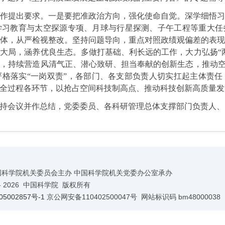
作提出要求。一是要把准政治方向，强化使命自觉。深学细悟
学习教育与太空探源专项、月球与行星探测、子午工程等重大任
体，从严检视整改。坚持问题导向，重点对照政绩观偏差的表
大局，涵养优良生态。多做打基础、利长远的工作，大力弘扬“
，持续营造风清气正、潜心致研、担当奉献的创新生态，推动空
格落实“一岗双责”，各部门、各支部负责人切实扛起主体责
全过程各环节，以抢占空间科技制高点、推动科技创新高质量发
持会议并作总结，党委委员、各科研管理总体支撑部门负责人、
国科学院机关委员会主办 中国科学院机关党委办公室承办
-
2026 中国科学院 版权所有
5002857号-1
京公网安备110402500047号 网站标识码 bm48000038