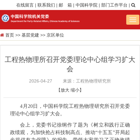
在线留言
|
联系我们
|
邮 箱
|
中国科学院
|
部门工作平台
|
Tog
nav
首页
>>
基层党建
>>
京区单位
工程热物理所召开党委理论中心组学习扩大
会
2026-04-27
来源：工程热物理研究所
【
放大
缩小
】
4月20日，中国科学院工程热物理研究所召开党委
理论中心组学习扩大会。
会上，党委书记徐纲作了题为《树立和践行正确
政绩观，为加快抢占科技制高点、推动“十五五”开局起
步提供有力保障》的报告，带领大家学习了正确政绩