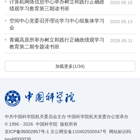
计算机网络信息中心举办树立和践行正确政
2026.05.15
绩观学习教育第三期读书班
空间中心党委召开理论学习中心组集体学习
2026.05.13
会
青藏高原所举办树立和践行正确政绩观学习
2026.05.11
教育第二期专题读书班
加载更多(1/34)
中共中国科学院机关委员会主办 中国科学院机关党委办公室承办
©
1996 -
2026 中国科学院 版权所有
京ICP备05002857号-1
京公网安备110402500047号 网站标识码
bm48000038