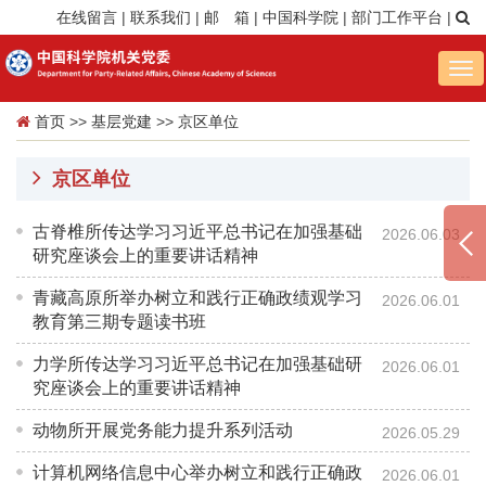
在线留言
|
联系我们
|
邮 箱
|
中国科学院
|
部门工作平台
|
Tog
nav
首页
>>
基层党建
>>
京区单位
京区单位
古脊椎所传达学习习近平总书记在加强基础
2026.06.03
研究座谈会上的重要讲话精神
青藏高原所举办树立和践行正确政绩观学习
2026.06.01
教育第三期专题读书班
力学所传达学习习近平总书记在加强基础研
2026.06.01
究座谈会上的重要讲话精神
动物所开展党务能力提升系列活动
2026.05.29
计算机网络信息中心举办树立和践行正确政
2026.06.01