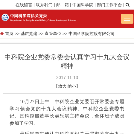
在线留言
|
联系我们
|
邮 箱
|
中国科学院
|
部门工作平台
|
Tog
nav
首页
>>
基层党建
>>
直管单位
>>
中国科学院控股有限公司
中科院企业党委常委会认真学习十九大会议
精神
2017-11-13
【
放大
缩小
】
10月27日上午，中科院企业党委召开常委会专题
学习领会党的十九大会议精神。中科院企业党委书
记、国科控股董事长吴乐斌主持会议，全体班子成员
参加了学习。
吴乐斌首先传达中科院党组关于贯彻落实十九大