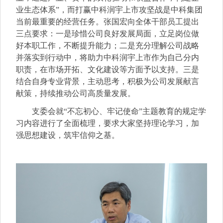
业生态体系
”
，而打赢中科润宇上市攻坚战是中科集团
当前最重要的经营任务。张国宏向全体干部员工提出
三点要求：一是珍惜公司良好发展局面，立足岗位做
好本职工作，不断提升能力；二是充分理解公司战略
并落实到行动中，将助力中科润宇上市作为自己分内
职责，在市场开拓、文化建设等方面予以支持。三是
结合自身专业背景，主动思考，积极为公司发展献言
献策，持续推动公司高质量发展。
支委会就
“
不忘初心、牢记使命
”
主题教育的规定学
习内容进行了全面梳理，要求大家坚持理论学习，加
强思想建设，筑牢信仰之基。