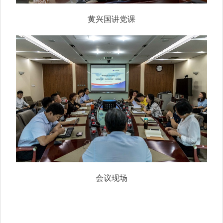
黄兴国讲党课
会议现场