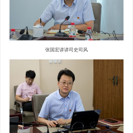
张国宏讲讲司史司风