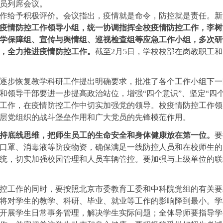
员列席会议。
给予积极评价。会议指出，疫情就是命令，防控就是责任。新
疫情防控工作领导小组，统一协调指挥全校疫情防控工作，李树
学保障组、宣传与舆情组、巡视检查组等应急工作小组，多次研
，全力推进疫情防控工作。
截至2月5日，学校校部在岗教职工和
步恢复教学科研工作提出明确要求，批准了各个工作小组下一
和领导干部要进一步提高政治站位，增强“四个意识”、坚定“四个
工作，在疫情防控工作中切实加强党的领导。校疫情防控工作领
层党组织的战斗堡垒作用和广大党员的先锋模范作用。
持底线思维，把师生员工的生命安全和身体健康放在第一位。
要
口罩、消毒液等防疫物资，确保满足一线防控人员和在校师生的
统，切实加强校园管理和人员车辆管控。要加强与上级单位的联
工作的同时，要按照北京市委教育工委和中科院党组的有关要
将对学生的教学、科研、毕业、就业等工作的影响降到最小。学
开展学生日常事务管理，解决学生实际问题；全体导师要指导学