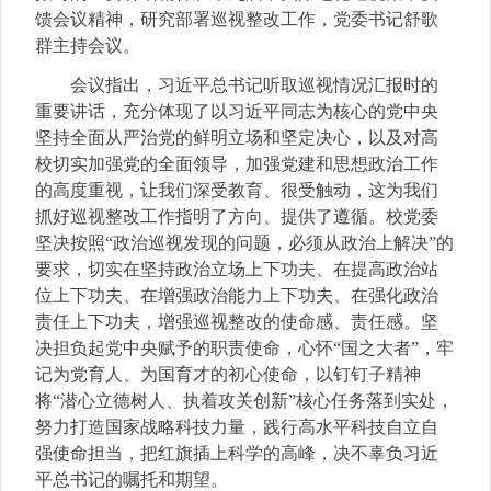
馈会议精神，研究部署巡视整改工作，党委书记舒歌
群主持会议。
会议指出，习近平总书记听取巡视情况汇报时的
重要讲话，充分体现了以习近平同志为核心的党中央
坚持全面从严治党的鲜明立场和坚定决心，以及对高
校切实加强党的全面领导，加强党建和思想政治工作
的高度重视，让我们深受教育、很受触动，这为我们
抓好巡视整改工作指明了方向、提供了遵循。校党委
坚决按照“政治巡视发现的问题，必须从政治上解决”的
要求，切实在坚持政治立场上下功夫、在提高政治站
位上下功夫、在增强政治能力上下功夫、在强化政治
责任上下功夫，增强巡视整改的使命感、责任感。坚
决担负起党中央赋予的职责使命，心怀“国之大者”，牢
记为党育人、为国育才的初心使命，以钉钉子精神
将“潜心立德树人、执着攻关创新”核心任务落到实处，
努力打造国家战略科技力量，践行高水平科技自立自
强使命担当，把红旗插上科学的高峰，决不辜负习近
平总书记的嘱托和期望。