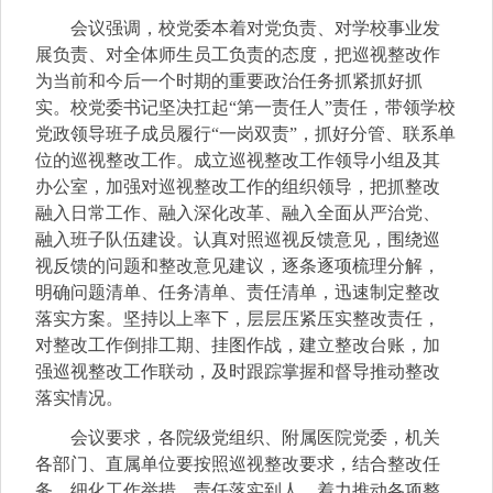
会议强调，校党委本着对党负责、对学校事业发
展负责、对全体师生员工负责的态度，把巡视整改作
为当前和今后一个时期的重要政治任务抓紧抓好抓
实。校党委书记坚决扛起“第一责任人”责任，带领学校
党政领导班子成员履行“一岗双责”，抓好分管、联系单
位的巡视整改工作。成立巡视整改工作领导小组及其
办公室，加强对巡视整改工作的组织领导，把抓整改
融入日常工作、融入深化改革、融入全面从严治党、
融入班子队伍建设。认真对照巡视反馈意见，围绕巡
视反馈的问题和整改意见建议，逐条逐项梳理分解，
明确问题清单、任务清单、责任清单，迅速制定整改
落实方案。坚持以上率下，层层压紧压实整改责任，
对整改工作倒排工期、挂图作战，建立整改台账，加
强巡视整改工作联动，及时跟踪掌握和督导推动整改
落实情况。
会议要求，各院级党组织、附属医院党委，机关
各部门、直属单位要按照巡视整改要求，结合整改任
务，细化工作举措，责任落实到人，着力推动各项整