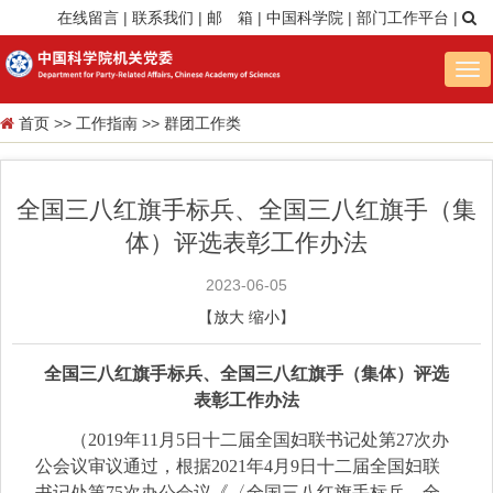
在线留言
|
联系我们
|
邮 箱
|
中国科学院
|
部门工作平台
|
Tog
nav
首页
>>
工作指南
>>
群团工作类
全国三八红旗手标兵、全国三八红旗手（集
体）评选表彰工作办法
2023-06-05
【
放大
缩小
】
全国三八红旗手标兵、全国三八红旗手（集体）评选
表彰工作办法
（2019年11月5日十二届全国妇联书记处第27次办
公会议审议通过，根据2021年4月9日十二届全国妇联
书记处第75次办公会议《〈全国三八红旗手标兵、全