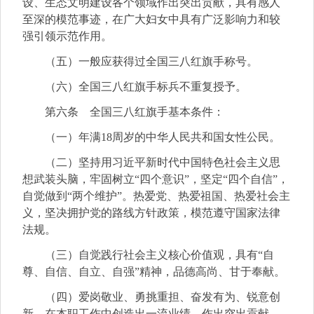
设、生态文明建设各个领域作出突出贡献，具有感人
至深的模范事迹，在广大妇女中具有广泛影响力和较
强引领示范作用。
（五）一般应获得过全国三八红旗手称号。
（六）全国三八红旗手标兵不重复授予。
第六条 全国三八红旗手基本条件：
（一）年满18周岁的中华人民共和国女性公民。
（二）坚持用习近平新时代中国特色社会主义思
想武装头脑，牢固树立“四个意识”，坚定“四个自信”，
自觉做到“两个维护”。热爱党、热爱祖国、热爱社会主
义，坚决拥护党的路线方针政策，模范遵守国家法律
法规。
（三）自觉践行社会主义核心价值观，具有“自
尊、自信、自立、自强”精神，品德高尚、甘于奉献。
（四）爱岗敬业、勇挑重担、奋发有为、锐意创
新，在本职工作中创造出一流业绩、作出突出贡献。