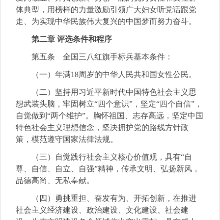
体典型，用榜样的力量激励引领广大妇女听党话跟党
走、为实现中华民族伟大复兴的中国梦而努力奋斗。
第二章 评选条件和程序
第五条 全国三八红旗手标兵基本条件：
（一）年满18周岁的中华人民共和国女性公民。
（二）坚持用习近平新时代中国特色社会主义思
想武装头脑，牢固树立“四个意识”，坚定“四个自信”，
自觉做到“两个维护”。胸怀祖国、志存高远，坚定中国
特色社会主义理想信念，坚决拥护党的路线方针政
策，模范遵守国家法律法规。
（三）自觉践行社会主义核心价值观，具有“自
尊、自信、自立、自强”精神，传承文明、弘扬新风，
品德高尚、无私奉献。
（四）勇挑重担、奋发有为、开拓创新，在推进
社会主义经济建设、政治建设、文化建设、社会建