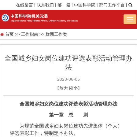
在线留言
|
联系我们
|
邮 箱
|
中国科学院
|
部门工作平台
|
Tog
nav
首页
>>
工作指南
>>
群团工作类
全国城乡妇女岗位建功评选表彰活动管理办
法
2023-06-05
【
放大
缩小
】
全国城乡妇女岗位建功评选表彰活动管理办法
第一章 总 则
为规范全国城乡妇女岗位建功先进集体（个人）
评选表彰工作，特制定本办法。