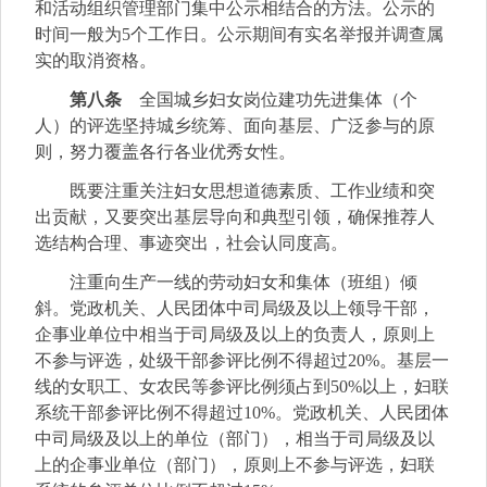
和活动组织管理部门集中公示相结合的方法。公示的
时间一般为5个工作日。公示期间有实名举报并调查属
实的取消资格。
第八条
全国城乡妇女岗位建功先进集体（个
人）的评选坚持城乡统筹、面向基层、广泛参与的原
则，努力覆盖各行各业优秀女性。
既要注重关注妇女思想道德素质、工作业绩和突
出贡献，又要突出基层导向和典型引领，确保推荐人
选结构合理、事迹突出，社会认同度高。
注重向生产一线的劳动妇女和集体（班组）倾
斜。党政机关、人民团体中司局级及以上领导干部，
企事业单位中相当于司局级及以上的负责人，原则上
不参与评选，处级干部参评比例不得超过20%。基层一
线的女职工、女农民等参评比例须占到50%以上，妇联
系统干部参评比例不得超过10%。党政机关、人民团体
中司局级及以上的单位（部门），相当于司局级及以
上的企事业单位（部门），原则上不参与评选，妇联