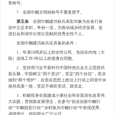
誉称号。
7．全国巾帼文明岗称号不重复授予。
第五条
全国巾帼建功标兵表彰对象为在各行各
业中立足本职，争创一流，为推动城乡经济发展、促
进社会和谐作出突出贡献的优秀女性个人。
全国巾帼建功标兵应具备的条件：
1．年满18周岁以上的女性公民，包括在内地（大
陆）连续工作3年以上的港澳台同胞。
2．坚持用习近平新时代中国特色社会主义思想武
装头脑，牢固树立“四个意识”，坚定“四个自信”，坚决
做到“两个维护”，自觉在思想上政治上行动上同党中央
保持高度一致，坚定不移听党话、跟党走。
3．积极投身全面建成小康社会和全面深化改革伟
大实践，贯彻新发展理念，在参与“创业创新巾帼行
动”“巾帼脱贫行动”“乡村振兴巾帼行动”中表现优秀、
成绩突出，得到群众广泛认可。