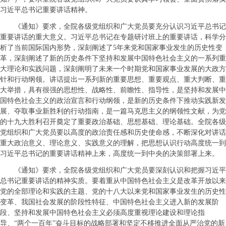
习近平总书记重要讲话精神。
《通知》要求，全院各级党组织和广大党员要充分认识习近平总书记
重要讲话的重大意义。习近平总书记在专题研讨班上的重要讲话，科学分
析了当前国际国内形势，深刻阐述了5年来党和国家事业发生的历史性变
革，深刻阐述了新的历史条件下坚持和发展中国特色社会主义的一系列重
大理论和实践问题，深刻阐明了未来一个时期党和国家事业发展的大政方
针和行动纲领。讲话提出一系列新的重要思想、重要观点、重大判断、重
大举措，具有很强的思想性、战略性、前瞻性、指导性，是坚持和发展中
国特色社会主义的政治宣言和行动纲领，是新的历史条件下推动实践新发
展、夺取事业新胜利的行动指南，是一篇马克思主义的纲领性文献，为党
的十九大胜利召开奠定了重要政治基础、思想基础、理论基础。全院各级
党组织和广大党员要以高度的政治责任感和历史使命感，不断深化对讲话
重大政治意义、理论意义、实践意义的理解，把思想认识行动高度统一到
习近平总书记的重要讲话精神上来，高度统一到中央的决策部署上来。
《通知》要求，全院各级党组织和广大党员要深刻认识和把握习近平
总书记重要讲话的精神实质。要着重从中国特色社会主义是改革开放以来
党的全部理论和实践的主题、党的十八大以来党和国家事业发生的历史性
变革、我国社会发展的阶段性特征、中国特色社会主义进入新的发展阶
段、坚持和发展中国特色社会主义必须高度重视理论建设和理论指
导、“两个一百年”奋斗目标的战略部署和坚定不移推进全面从严治党的新