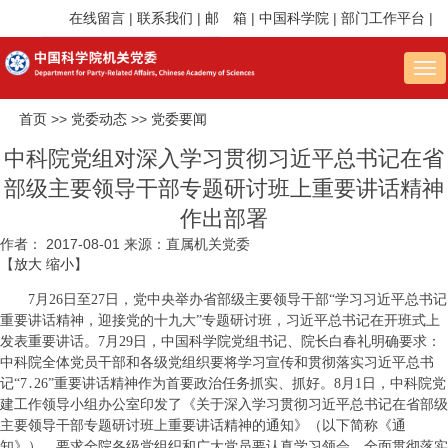
在线留言
|
联系我们
|
邮 箱
|
中国科学院
|
部门工作平台
|
Tog
nav
首页
>>
党委动态
>>
党委要闻
中科院党组对深入学习贯彻习近平总书记在省
部级主要领导干部专题研讨班上重要讲话精神
作出部署
作者：
2017-08-01
来源：直属机关党委
【
放大
缩小
】
7月26日至27日，党中央举办省部级主要领导干部“学习习近平总书记
重要讲话精神，迎接党的十九大”专题研讨班，习近平总书记在开班式上
发表重要讲话。7月29日，中国科学院党组书记、院长白春礼明确要求：
中科院全体党员干部和各级党组织要将学习宣传和贯彻落实习近平总书
记“7․26”重要讲话精神作为首要政治任务抓实、抓好。8月1日，中科院党
建工作领导小组办公室印发了《关于深入学习贯彻习近平总书记在省部级
主要领导干部专题研讨班上重要讲话精神的通知》（以下简称《通
知》），要求全院各级党组织和广大党员要认真学习领会、全面贯彻落实