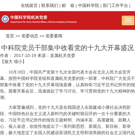
在线留言
|
联系我们
|
邮 箱
|
中国科学院
|
部门工作平台
|
Tog
nav
首页
>>
党委动态
>>
党委要闻
中科院党员干部集中收看党的十九大开幕盛况
作者：
2017-10-19
来源：直属机关党委
【
放大
缩小
】
10月18日，中国共产党第十九次全国代表大会在北京人民大会堂开
幕。按照中国科学院党组和直属机关党委的统一部署，中科院广大党员干
部集中收看了党的十九大开幕现场直播，认真聆听习近平总书记所作的报
告。观看开幕会后，迅速掀起了学习讨论、学习贯彻党的十九大精神的热
潮。
大家普遍感到，党的十九大是在我国进入全面建成小康社会决胜阶
段、中国特色社会主义进入新时代的关键时期召开的一次十分重要的大
会。习近平总书记所作的报告主题鲜明、内涵丰富、高屋建瓴、鼓舞人
心、催人奋进，创造性地提出了一系列新思想、新观点、新目标、新举
措，极大地坚定了全国人民建设富强民主文明和谐美丽的社会主义现代化