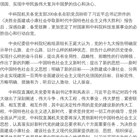
强国、实现中华民族伟大复兴中国梦的信心和决心。
中科院机关各党支部200余名在职党员聆听了习近平总书记所作的
《决胜全面建成小康社会夺取新时代中国特色社会主义伟大胜利》报告
后，深感自豪，备受鼓舞，更加坚定了对国家和中科院科技发展事业的必
胜信心和行动自觉。
中央纪委驻中科院纪检组原组长王庭大认为，党的十九大报告明确宣
示举什么旗、走什么路、以什么样的精神状态、担负什么样的历史使命、
实现什么样的奋斗目标，提出具有全局性、战略性、前瞻性的行动纲领，
作出了新的判断——中国特色社会主义新时代；提出了新的思想——新时
代中国特色社会主义思想；明确了新的目标——决胜建成小康社会、分两
步走实现建国一百周年全面建设社会主义现代化强国的目标。目标宏伟、
方略明确、措施有力，听后让人激动、让人振奋。
中科院直属机关党委常务副书记李和风表示，习近平总书记对四个伟
大做出了深刻阐述，伟大斗争，伟大工程，伟大事业，伟大梦想，紧密联
系、相互贯通、相互作用，其中起决定性作用的是党的建设新的伟大工
程。中国特色社会主义进入新时代，要求坚持党对一切工作的领导，坚持
全面从严治党。中科院直属机关党委将深入贯彻新时代中国特色社会主义
思想，认真落实好新时代党的建设总要求和八个方面重要任务，为决胜全
面建成小康社会、建设社会主义现代化国家提供政治、思想、组织保证。