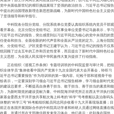
离退休干部工作局局长黄向阳发自内心地感受到，以习近平同志为核心的
党中央面临新世纪的艰巨挑战展现了坚强的政治担当，习近平总书记报告
中提出的治国理政新理念新思想新战略，为新时代中国特色社会主义提供
了坚强领导和科学指引。
中科院各分院分党组、分院系统单位党委认真组织系统内党员干部观
看开幕会。北京分院分党组书记、京区事业单位党委书记马扬表示，学习
习近平总书记的报告，突出感受到以习近平同志为核心的党中央强烈的责
任使命和担当、全面创新的时代声音和全面从严治党的定力。上海分院院
长、分党组书记、沪区党委书记王建宇认为，习近平总书记的报告不仅系
统回顾了过去五年的工作和历史性变革，而且提出了新时代中国特色社会
主义思想，为全国人民实现中华民族伟大复兴提供了行动指南。
正在组织《巡视工作条例》专题培训班的中科院监督与审计局，把组
织全体学员“集体收看中国共产党第十九次全国代表大会开幕会，聆听习
近平总书记重要报告”作为培训班的第一项内容。纪检干部和巡视骨干纷
纷表示，一定要深刻学习领会习近平总书记报告精神，学习领会新时代党
的建设总要求，不断提高自身勇于担当、敢于担当、善于担当的素质和能
力，为新时期党的建设贡献力量。中科院海洋研究所正在西太平洋执行国
家基金委西太平洋开放共享航次海上科考的“科学”号考察船以及泊靠码头
休整的“科学三号”科考船组织船员同志同步收看十九大开幕现场直播；目
前正在各国开展国际合作的中科院高访学者和科研人员通过网络直播在线
收看，并通过所在支部微信群发来学习体会，他们表示：此刻身在国外，