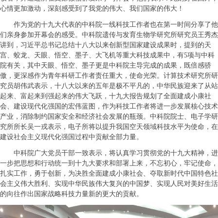
心情更加激动，深刻感受到了我党的伟大、我们国家的伟大！
作为党的十九大代表的中科院一线科技工作者也在第一时间分享了他
们亲身参加开幕会的感受。中科院遗传与发育生物学研究所研究员王秀杰
讲到，习近平总书记总结十八大以来创新型国家建设成果时，提到的天
宫、蛟龙、天眼、悟空、墨子、大飞机等重大科技成果中，有5项与中科
院有关，其中天眼、悟空、墨子更是中科院主导完成的成果，既倍感骄
傲，更深感作为青年科研工作者责任重大，使命光荣。计算技术研究所研
究员胡伟武表示，十八大以来的五年是极不平凡的，中华民族迎来了从站
起来、富起来到强起来的伟大飞跃，十九大报告规划了全面建成小康社
会、建设现代化强国的宏伟蓝图，作为科技工作者将进一步发展核心技术
产业，消除制约国家安全和经济社会发展的瓶颈。中科院院士、电子学研
究所所长吴一戎表示，电子所将以提升我国空天领域科技水平为使命，在
建设社会主义现代化强国过程中贡献全部力量。
中科院广大党员干部一致表示，将认真学习贯彻党的十九大精神，进
一步把思想和行动统一到十九大要求和部署上来，不忘初心，牢记使命，
扎实工作，勇于创新，为决胜全面建成小康社会、夺取新时代中国特色社
会主义伟大胜利、实现中华民族伟大复兴的中国梦、实现人民对美好生活
的向往作出国家战略科技力量新的更大的贡献。