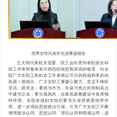
优秀女性代表作先进事迹报告
王大同代表机关党委、院工会向受到表彰的女科
技工作者和集体表示热烈的祝贺和崇高的敬意，向全
院广大女职工和妇女工作者致以节日的祝福和美好的
祝愿！他指出，广大女职工要凝心聚力，坚定不移听
党话、跟党走；要担当作为，在奋力抢占科技制高点
中建功立业；要引领风尚，在家风家教建设中发挥独
特作用。全院各级妇女组织要充分发挥桥梁纽带作
用，进一步强化思想政治引领，引导广大女职工不断
增强政治认同、思想认同、理论认同和情感认同；进