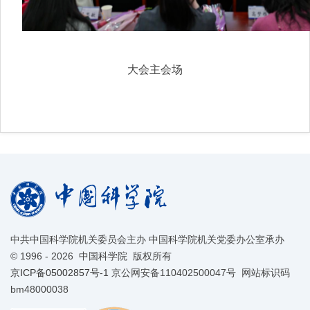
大会主会场
中共中国科学院机关委员会主办 中国科学院机关党委办公室承办
©
1996 -
2026 中国科学院 版权所有
京ICP备05002857号-1
京公网安备110402500047号 网站标识码
bm48000038