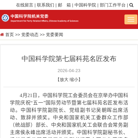
在线留言
|
联系我们
|
邮 箱
|
中国科学院
|
部门工作平台
|
Tog
nav
首页
>>
党委动态
>>
党委要闻
中国科学院第七届科苑名匠发布
2026-04-23
【
放大
缩小
】
4
月
2
1
日
，
中国科学院工会委员会在京举办中国科
学院庆祝“五一”国际劳动节暨第七届科苑名匠发布活
动。
中国科学院
副院长、党组副书记吴朝晖
出席活
动、致辞
并
颁奖。中央和国家机关工委
群众工作部
（统战部）部长
、
中央和国家机关工会联合会常务副
主席侯永峰出席活动
并颁奖
。
中国科学院
副秘书长
、