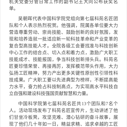
机关党委分管日常工作的副书记王大同公布获奖名
单。
吴朝晖代表中国科学院党组向
第七届
科苑名匠团
队和个人表示热烈祝贺。
他强调
，院属各单位
要
大力
营造尊重劳动、崇尚技能、鼓励创新的良好氛围，发
现和培养
造就
一批适应新一轮科技革命和产业变革的
复合型高技能人才。全院各级工会
要
找准与科技创新
中心工作的结合点、切入点
和
着力点，激励广大职工
技能成才、技能报国，争当科技创新排头兵。
科苑名
匠要
珍惜荣誉、再接再厉，发挥模范带头作用，大力
弘扬工匠精神，努力产出更多关键性原创性引领性科
技成果。广大职工
要
以先进典型为榜样，不断提高能
力水平，奋力抢占科技制高点，为实现高水平科技自
立自强和建设科技强国贡献智慧和力量。
中国科学院
第七届
科苑名匠共
13
个团队和
7
名个
人。活动现场发布了科苑名匠宣传片，生动讲述了
他
们甘坐冷板凳，
攻坚克难、潜心钻研的奋斗故事，展
现了他们
几十年如一日，
精益求精、追求卓越的工匠