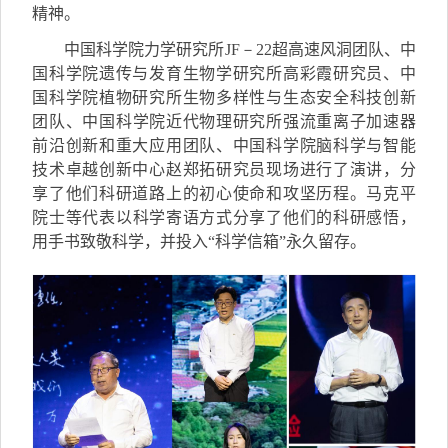
精神。
中国科学院力学研究所
JF－22
超高速风洞团队
、
中
国科学院遗传与发育生物学研究所高彩霞研究员
、
中
国科学院植物研究所生物多样性与生态安全科技创新
团队
、
中国科学院近代物理研究所强流重离子加速器
前沿创新和重大应用团队
、
中国科学院脑科学与智能
技术卓越创新中心赵郑拓研究员现场进行了演讲，分
享了他们科研道路上的初心使命和
攻坚历程
。
马克平
院士
等代表以科学寄语方式分享了他们的科研感悟，
用手书致敬科学，并投入“科学信箱”永久留存。