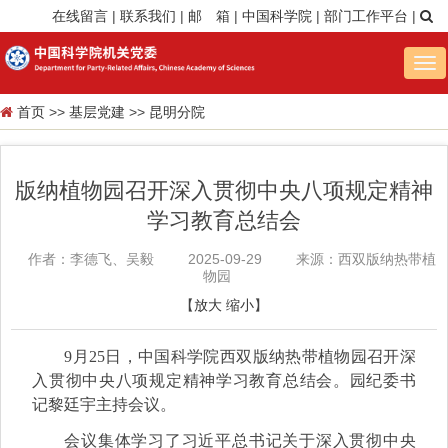
在线留言
|
联系我们
|
邮 箱
|
中国科学院
|
部门工作平台
|
Tog
nav
首页
>>
基层党建
>>
昆明分院
版纳植物园召开深入贯彻中央八项规定精神
学习教育总结会
作者：李德飞、吴毅
2025-09-29
来源：西双版纳热带植
物园
【
放大
缩小
】
9月25日，中国科学院西双版纳热带植物园召开深
入贯彻中央八项规定精神学习教育总结会。园纪委书
记黎廷宇主持会议。
会议集体学习了习近平总书记关于深入贯彻中央