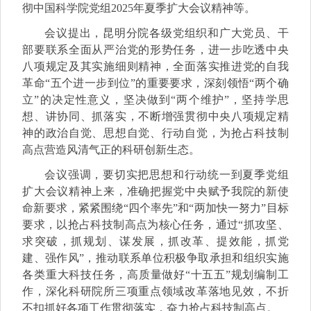
彻中国科学院党组2025年夏季扩大会议精神等。
会议提出，昆明分院各级党组织和广大党员、干
部要联系全面从严治党的形势任务，进一步吃透中央
八项规定及其实施细则精神，全面落实推进党的自我
革命“五个进一步到位”的重要要求，深刻领悟“两个确
立”的决定性意义，坚决做到“两个维护”，坚持学思
想、讲协同、抓落实，不断增强贯彻中央八项规定精
神的政治自觉、思想自觉、行动自觉，为抢占科技制
高点营造风清气正的科研创新生态。
会议强调，要切实把思想和行动统一到夏季党组
扩大会议精神上来，准确把握党中央赋予我院的新使
命新要求，紧紧围绕“四个率先”和“两加快一努力”目标
要求，以抢占科技制高点为核心任务，通过“抓攻坚、
求突破，抓规划、谋发展，抓改革、提效能，抓党
建、强作风”，推动联系单位积极争取承担和组织实施
各类重大科技任务，高质量做好“十五五”规划编制工
作，深化科研院所三项重点领域改革落地见效，不折
不扣抓好各项工作贯彻落实，奋力抢占科技制高点。