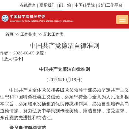
在线留言
|
联系我们
|
邮 箱
|
中国科学院
|
部门工作平台
|
Tog
nav
首页
>>
工作指南
>>
纪检工作类
中国共产党廉洁自律准则
作者：
2023-06-05
来源：
【
放大
缩小
】
中国共产党廉洁自律准则
（2015年10月18日）
中国共产党全体党员和各级党员领导干部必须坚定共产主义
理想和中国特色社会主义信念，必须坚持全心全意为人民服务根
本宗旨，必须继承发扬党的优良传统和作风，必须自觉培养高尚
道德情操，努力弘扬中华民族传统美德，廉洁自律，接受监督，
永葆党的先进性和纯洁性。
党员廉洁自律规范