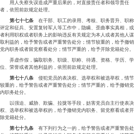
用人失察失误造成严重后果的，对直接责任者和领导责任
者，依照前款规定处理。
第七十七条
在干部、职工的录用、考核、职务晋升、职称
评定和征兵、安置复转军人等工作中，隐瞒、歪曲事实真相，或
者利用职权或者职务上的影响违反有关规定为本人或者其他人谋
取利益的，给予警告或者严重警告处分；情节较重的，给予撤销
党内职务或者留党察看处分；情节严重的，给予开除党籍处分。
弄虚作假，骗取职务、职级、职称、待遇、资格、学历、学
位、荣誉或者其他利益的，依照前款规定处理。
第七十八条
侵犯党员的表决权、选举权和被选举权，情节
较重的，给予警告或者严重警告处分；情节严重的，给予撤销党
内职务处分。
以强迫、威胁、欺骗、拉拢等手段，妨害党员自主行使表决
权、选举权和被选举权的，给予撤销党内职务、留党察看或者开
除党籍处分。
第七十九条
有下列行为之一的，给予警告或者严重警告处