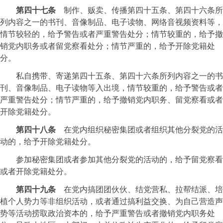
第四十七条
制作、贩卖、传播第四十五条、第四十六条所
列内容之一的书刊、音像制品、电子读物、网络音视频资料等，
情节较轻的，给予警告或者严重警告处分；情节较重的，给予撤
销党内职务或者留党察看处分；情节严重的，给予开除党籍处
分。
私自携带、寄递第四十五条、第四十六条所列内容之一的书
刊、音像制品、电子读物等入出境，情节较重的，给予警告或者
严重警告处分；情节严重的，给予撤销党内职务、留党察看或者
开除党籍处分。
第四十八条
在党内组织秘密集团或者组织其他分裂党的活
动的，给予开除党籍处分。
参加秘密集团或者参加其他分裂党的活动的，给予留党察看
或者开除党籍处分。
第四十九条
在党内搞团团伙伙、结党营私、拉帮结派、培
植个人势力等非组织活动，或者通过搞利益交换、为自己营造声
势等活动捞取政治资本的，给予严重警告或者撤销党内职务处