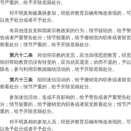
节严重的，给予开除党籍处分。
对不明真相被裹挟参加，经批评教育后确有悔改表现的，可
以免予处分或者不予处分。
有其他违反党和国家宗教政策的行为，情节较轻的，给予警
告或者严重警告处分；情节较重的，给予撤销党内职务或者留党
察看处分；情节严重的，给予开除党籍处分。
第六十二条
对信仰宗教的党员，应当加强思想教育，经党
组织帮助教育仍没有转变的，应当劝其退党；劝而不退的，予以
除名；参与利用宗教搞煽动活动的，给予开除党籍处分。
第六十三条
组织迷信活动的，给予撤销党内职务或者留党
察看处分；情节严重的，给予开除党籍处分。
参加迷信活动，造成不良影响的，给予警告或者严重警告处
分；情节较重的，给予撤销党内职务或者留党察看处分；情节严
重的，给予开除党籍处分。
对不明真相的参加人员，经批评教育后确有悔改表现的，可
以免予处分或者不予处分。