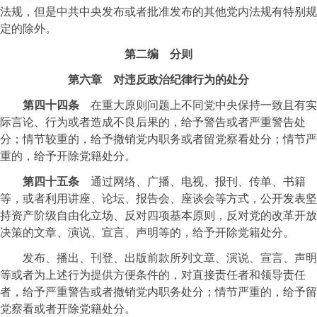
法规，但是中共中央发布或者批准发布的其他党内法规有特别规
定的除外。
第二编 分则
第六章 对违反政治纪律行为的处分
第四十四条
在重大原则问题上不同党中央保持一致且有实
际言论、行为或者造成不良后果的，给予警告或者严重警告处
分；情节较重的，给予撤销党内职务或者留党察看处分；情节严
重的，给予开除党籍处分。
第四十五条
通过网络、广播、电视、报刊、传单、书籍
等，或者利用讲座、论坛、报告会、座谈会等方式，公开发表坚
持资产阶级自由化立场、反对四项基本原则，反对党的改革开放
决策的文章、演说、宣言、声明等的，给予开除党籍处分。
发布、播出、刊登、出版前款所列文章、演说、宣言、声明
等或者为上述行为提供方便条件的，对直接责任者和领导责任
者，给予严重警告或者撤销党内职务处分；情节严重的，给予留
党察看或者开除党籍处分。