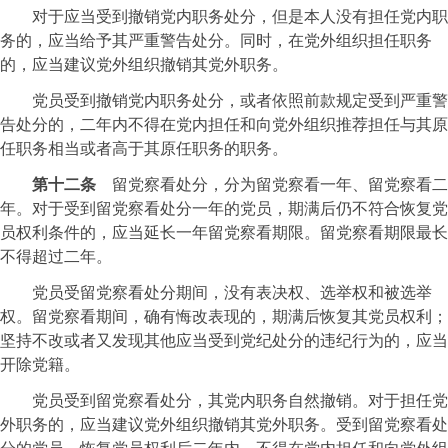
对于应当受到撤销党内职务处分，但是本人没有担任党内职
务的，应当给予其严重警告处分。同时，在党外组织担任职务
的，应当建议党外组织撤销其党外职务。
党员受到撤销党内职务处分，或者依照前款规定受到严重警
告处分的，二年内不得在党内担任和向党外组织推荐担任与其原
任职务相当或者高于其原任职务的职务。
第十二条
留党察看处分，分为留党察看一年、留党察看二
年。对于受到留党察看处分一年的党员，期满后仍不符合恢复党
员权利条件的，应当延长一年留党察看期限。留党察看期限最长
不得超过二年。
党员受留党察看处分期间，没有表决权、选举权和被选举
权。留党察看期间，确有悔改表现的，期满后恢复其党员权利；
坚持不改或者又发现其他应当受到党纪处分的违纪行为的，应当
开除党籍。
党员受到留党察看处分，其党内职务自然撤销。对于担任党
外职务的，应当建议党外组织撤销其党外职务。受到留党察看处