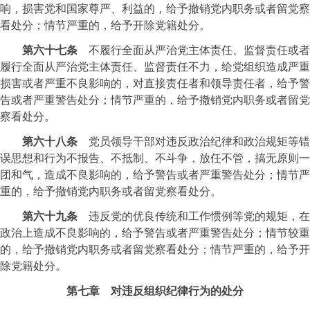
响，损害党和国家尊严、利益的，给予撤销党内职务或者留党察
看处分；情节严重的，给予开除党籍处分。
第六十七条
不履行全面从严治党主体责任、监督责任或者
履行全面从严治党主体责任、监督责任不力，给党组织造成严重
损害或者严重不良影响的，对直接责任者和领导责任者，给予警
告或者严重警告处分；情节严重的，给予撤销党内职务或者留党
察看处分。
第六十八条
党员领导干部对违反政治纪律和政治规矩等错
误思想和行为不报告、不抵制、不斗争，放任不管，搞无原则一
团和气，造成不良影响的，给予警告或者严重警告处分；情节严
重的，给予撤销党内职务或者留党察看处分。
第六十九条
违反党的优良传统和工作惯例等党的规矩，在
政治上造成不良影响的，给予警告或者严重警告处分；情节较重
的，给予撤销党内职务或者留党察看处分；情节严重的，给予开
除党籍处分。
第七章 对违反组织纪律行为的处分