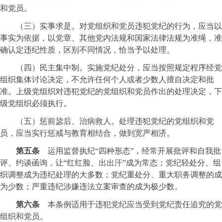
和党员。
（三）实事求是。对党组织和党员违犯党纪的行为，应当以
事实为依据，以党章、其他党内法规和国家法律法规为准绳，准
确认定违纪性质，区别不同情况，恰当予以处理。
（四）民主集中制。实施党纪处分，应当按照规定程序经党
组织集体讨论决定，不允许任何个人或者少数人擅自决定和批
准。上级党组织对违犯党纪的党组织和党员作出的处理决定，下
级党组织必须执行。
（五）惩前毖后、治病救人。处理违犯党纪的党组织和党
员，应当实行惩戒与教育相结合，做到宽严相济。
第五条
运用监督执纪“四种形态”，经常开展批评和自我批
评、约谈函询，让“红红脸、出出汗”成为常态；党纪轻处分、组
织调整成为违纪处理的大多数；党纪重处分、重大职务调整的成
为少数；严重违纪涉嫌违法立案审查的成为极少数。
第六条
本条例适用于违犯党纪应当受到党纪责任追究的党
组织和党员。