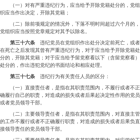
（一）对有严重违纪行为，应当给予开除党籍处分的，党组
织应当作出决定，开除其党籍；
（二）除前项规定的情况外，下落不明时间超过六个月的，
党组织应当按照党章规定对其予以除名。
第三十六条
违纪党员在党组织作出处分决定前死亡，或者
在死亡之后发现其曾有严重违纪行为，对于应当给予开除党籍处
分的，开除其党籍；对于应当给予留党察看以下（含留党察看）
处分的，作出违犯党纪的书面结论和相应处理。
第三十七条
违纪行为有关责任人员的区分：
（一）直接责任者，是指在其职责范围内，不履行或者不正
确履行自己的职责，对造成的损失或者后果起决定性作用的党员
或者党员领导干部。
（二）主要领导责任者，是指在其职责范围内，对直接主管
的工作不履行或者不正确履行职责，对造成的损失或者后果负直
接领导责任的党员领导干部。