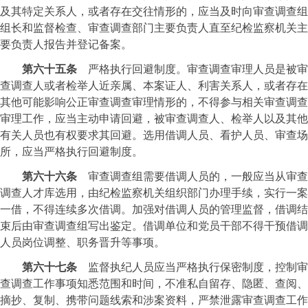
及其特定关系人，或者存在交往情形的，应当及时向审查调查组
组长和监督检查、审查调查部门主要负责人直至纪检监察机关主
要负责人报告并登记备案。
第六十五条
严格执行回避制度。审查调查审理人员是被审
查调查人或者检举人近亲属、本案证人、利害关系人，或者存在
其他可能影响公正审查调查审理情形的，不得参与相关审查调查
审理工作，应当主动申请回避，被审查调查人、检举人以及其他
有关人员也有权要求其回避。选用借调人员、看护人员、审查场
所，应当严格执行回避制度。
第六十六条
审查调查组需要借调人员的，一般应当从审查
调查人才库选用，由纪检监察机关组织部门办理手续，实行一案
一借，不得连续多次借调。加强对借调人员的管理监督，借调结
束后由审查调查组写出鉴定。借调单位和党员干部不得干预借调
人员岗位调整、职务晋升等事项。
第六十七条
监督执纪人员应当严格执行保密制度，控制审
查调查工作事项知悉范围和时间，不准私自留存、隐匿、查阅、
摘抄、复制、携带问题线索和涉案资料，严禁泄露审查调查工作