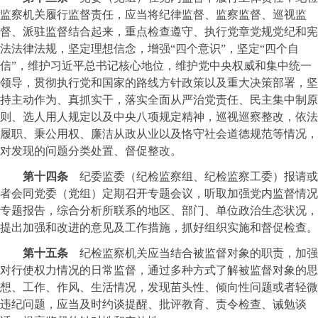
监察机关履行监督责任，应当将纪律监督、监察监督、巡视监
督、派驻监督结合起来，重点检查遵守、执行党章党规党纪和宪
法法律法规，坚定理想信念，增强“四个意识”，坚定“四个自
信”，维护习近平总书记核心地位，维护党中央权威和集中统一
领导，贯彻执行党和国家的路线方针政策以及重大决策部署，坚
持主动作为、真抓实干，落实全面从严治党责任、民主集中制原
则、选人用人规定以及中央八项规定精神，巡视巡察整改，依法
履职、秉公用权、廉洁从政从业以及恪守社会道德规范等情况，
对发现的问题分类处置、督促整改。
第十四条
纪委监委（纪检监察组、纪检监察工委）报请或
者会同党委（党组）定期召开专题会议，听取加强党内监督情况
专题报告，综合分析所联系的地区、部门、单位政治生态状况，
提出加强和改进的意见及工作措施，抓好组织实施和督促检查。
第十五条
纪检监察机关应当结合被监督对象的职责，加强
对行使权力情况的日常监督，通过多种方式了解被监督对象的思
想、工作、作风、生活情况，发现苗头性、倾向性问题或者轻微
违纪问题，应当及时约谈提醒、批评教育、责令检查、诫勉谈