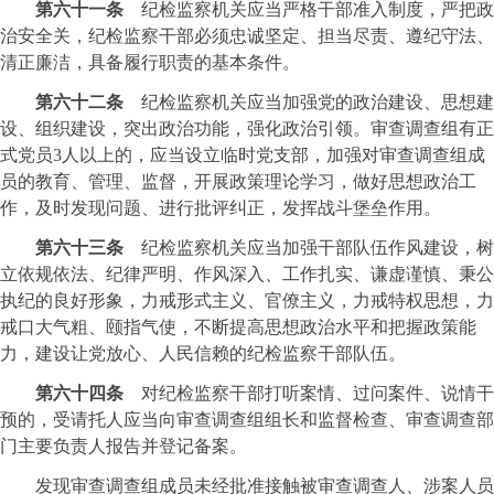
第六十一条
纪检监察机关应当严格干部准入制度，严把政
治安全关，纪检监察干部必须忠诚坚定、担当尽责、遵纪守法、
清正廉洁，具备履行职责的基本条件。
第六十二条
纪检监察机关应当加强党的政治建设、思想建
设、组织建设，突出政治功能，强化政治引领。审查调查组有正
式党员3人以上的，应当设立临时党支部，加强对审查调查组成
员的教育、管理、监督，开展政策理论学习，做好思想政治工
作，及时发现问题、进行批评纠正，发挥战斗堡垒作用。
第六十三条
纪检监察机关应当加强干部队伍作风建设，树
立依规依法、纪律严明、作风深入、工作扎实、谦虚谨慎、秉公
执纪的良好形象，力戒形式主义、官僚主义，力戒特权思想，力
戒口大气粗、颐指气使，不断提高思想政治水平和把握政策能
力，建设让党放心、人民信赖的纪检监察干部队伍。
第六十四条
对纪检监察干部打听案情、过问案件、说情干
预的，受请托人应当向审查调查组组长和监督检查、审查调查部
门主要负责人报告并登记备案。
发现审查调查组成员未经批准接触被审查调查人、涉案人员