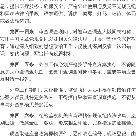
息，提供医疗服务，确保安全。严格禁止使用违反党章党规党纪
和国家法律的手段，严禁逼供、诱供、侮辱、打骂、虐待、体罚
或者变相体罚。
第四十四条
审查调查期间，对被审查调查人以同志相称，
安排学习党章党规党纪以及相关法律法规，开展理想信念宗旨教
育，通过深入细致的思想政治工作，促使其深刻反省、认识错
误、交代问题，写出忏悔反思材料。
第四十五条
外查工作必须严格按照外查方案执行，不得随
意扩大审查调查范围、变更审查调查对象和事项，重要事项应当
及时请示报告。
外查工作期间，未经批准，监督执纪人员不得单独接触任何
涉案人员及其特定关系人，不得擅自采取审查调查措施，不得从
事与外查事项无关的活动。
第四十六条
纪检监察机关应当严格依规依纪依法收集、鉴
别证据，做到全面、客观，形成相互印证、完整稳定的证据链。
调查取证应当收集原物原件，逐件清点编号，现场登记，由