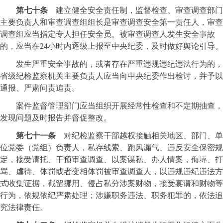
第七十条
建立健全安全责任制，监督检查、审查调查部门
主要负责人和审查调查组组长是审查调查安全第一责任人，审查
调查组应当指定专人担任安全员。被审查调查人发生安全事故
的，应当在24小时内逐级上报至中央纪委，及时做好舆论引导。
发生严重安全事故的，或者存在严重违规违纪违法行为的，
省级纪检监察机关主要负责人应当向中央纪委作出检讨，并予以
通报、严肃问责追责。
案件监督管理部门应当组织开展经常性检查和不定期抽查，
发现问题及时报告并督促整改。
第七十一条
对纪检监察干部越权接触相关地区、部门、单
位党委（党组）负责人，私存线索、跑风漏气、违反安全保密规
定，接受请托、干预审查调查、以案谋私、办人情案，侮辱、打
骂、虐待、体罚或者变相体罚被审查调查人，以违规违纪违法方
式收集证据，截留挪用、侵占私分涉案财物，接受宴请和财物等
行为，依规依纪严肃处理；涉嫌职务违法、职务犯罪的，依法追
究法律责任。