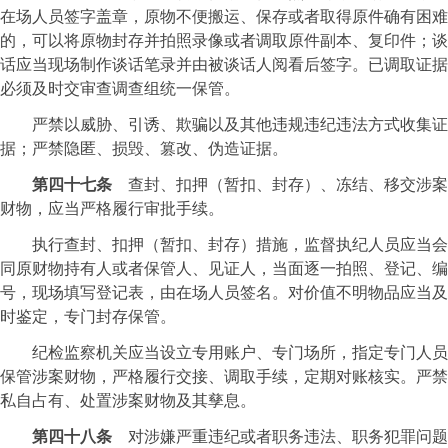
在场人员签字盖章，原物不便搬运、保存或者取得原件确有困难
的，可以将原物封存并拍照录像或者调取原件副本、复印件；谈
话应当现场制作谈话笔录并由被谈话人阅看后签字。已调取证据
必须及时交审查调查组统一保管。
严禁以威胁、引诱、欺骗以及其他违规违纪违法方式收集证
据；严禁隐匿、损毁、篡改、伪造证据。
第四十七条
查封、扣押（暂扣、封存）、冻结、移交涉案
财物，应当严格履行审批手续。
执行查封、扣押（暂扣、封存）措施，监督执纪人员应当会
同原财物持有人或者保管人、见证人，当面逐一拍照、登记、编
号，现场填写登记表，由在场人员签名。对价值不明物品应当及
时鉴定，专门封存保管。
纪检监察机关应当设立专用账户、专门场所，指定专门人员
保管涉案财物，严格履行交接、调取手续，定期对账核实。严禁
私自占有、处置涉案财物及其孳息。
第四十八条
对涉嫌严重违纪或者职务违法、职务犯罪问题