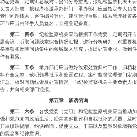
动态更新、定期汇总核对，提出分办意见，报纪检监察机关主要
负责人批准，按程序移送承办部门。承办部门应当指定专人负责
管理问题线索，逐件编号登记、建立管理台账。线索管理处置各
环节应当由经手人员签名，全程登记备查。
第二十四条
纪检监察机关应当根据工作需要，定期召开专
题会议，听取问题线索综合情况汇报，进行分析研判，对重要检
举事项和反映问题集中的领域深入研究，提出处置要求，做到件
件有着落。
第二十五条
承办部门应当做好线索处置归档工作，归档材
料齐全完整，载明领导批示和处置过程。案件监督管理部门定期
汇总、核对问题线索及处置情况，向纪检监察机关主要负责人报
告，并向相关部门通报。
第五章 谈话函询
第二十六条
各级党委（党组）和纪检监察机关应当推动加
强和规范党内政治生活，经常拿起批评和自我批评的武器，及时
开展谈话提醒、约谈函询，促使党员、干部以及监察对象增强党
的观念和纪律意识。