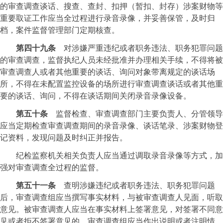
的审查调查谈话、搜查、查封、扣押（暂扣、封存）涉案财物等
重要取证工作应当全过程进行录音录像，并妥善保管，及时归
档，案件监督管理部门定期核查。
第四十九条
对涉嫌严重违纪或者职务违法、职务犯罪问题
的审查调查，监督执纪人员未经批准并办理相关手续，不得将被
审查调查人或者其他重要的谈话、询问对象带离规定的谈话场
所，不得在未配置监控设备的场所进行审查调查谈话或者其他重
要的谈话、询问，不得在谈话期间关闭录音录像设备。
第五十条
监督检查、审查调查部门主要负责人、分管领导
应当定期检查审查调查期间的录音录像、谈话笔录、涉案财物登
记资料，发现问题及时纠正并报告。
纪检监察机关相关负责人应当通过调取录音录像等方式，加
强对审查调查全过程的监督。
第五十一条
查明涉嫌违纪或者职务违法、职务犯罪问题
后，审查调查组应当撰写事实材料，与被审查调查人见面，听取
意见。被审查调查人应当在事实材料上签署意见，对签署不同意
见或者拒不签署意见的，审查调查组应当作出说明或者注明情