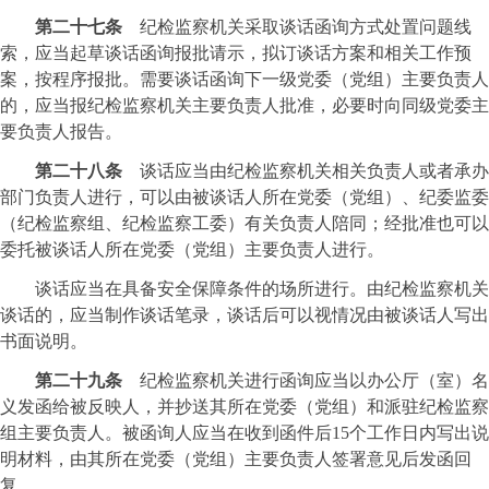
第二十七条
纪检监察机关采取谈话函询方式处置问题线
索，应当起草谈话函询报批请示，拟订谈话方案和相关工作预
案，按程序报批。需要谈话函询下一级党委（党组）主要负责人
的，应当报纪检监察机关主要负责人批准，必要时向同级党委主
要负责人报告。
第二十八条
谈话应当由纪检监察机关相关负责人或者承办
部门负责人进行，可以由被谈话人所在党委（党组）、纪委监委
（纪检监察组、纪检监察工委）有关负责人陪同；经批准也可以
委托被谈话人所在党委（党组）主要负责人进行。
谈话应当在具备安全保障条件的场所进行。由纪检监察机关
谈话的，应当制作谈话笔录，谈话后可以视情况由被谈话人写出
书面说明。
第二十九条
纪检监察机关进行函询应当以办公厅（室）名
义发函给被反映人，并抄送其所在党委（党组）和派驻纪检监察
组主要负责人。被函询人应当在收到函件后15个工作日内写出说
明材料，由其所在党委（党组）主要负责人签署意见后发函回
复。